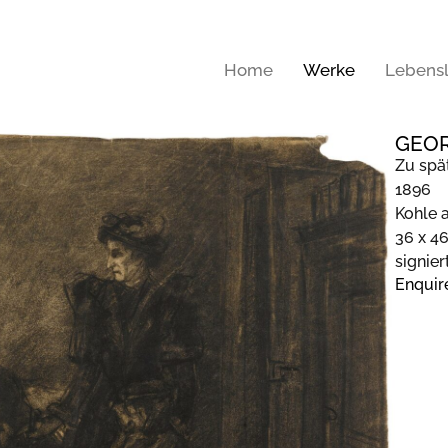
Home
Werke
Lebensl
GEOR
Zu spä
1896
Kohle 
36 x 4
signier
Enquir