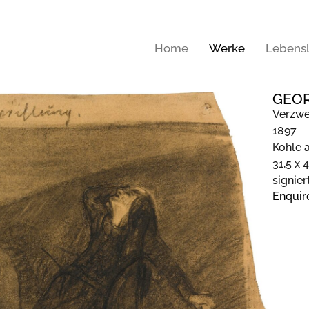
Home
Werke
Lebensl
GEOR
Verzwe
1897
Kohle 
31,5 x 
signier
Enquir