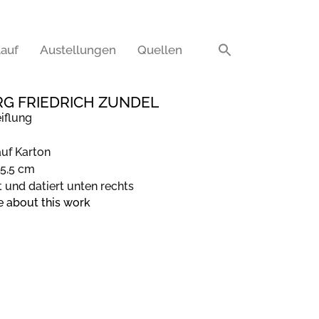
auf
Austellungen
Quellen
G FRIEDRICH ZUNDEL
iflung
auf Karton
45,5 cm
t und datiert unten rechts
e about this work