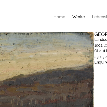
Home
Werke
Lebensl
GEOR
Landsc
1902 (c
Öl auf
23 x 3
Enquir