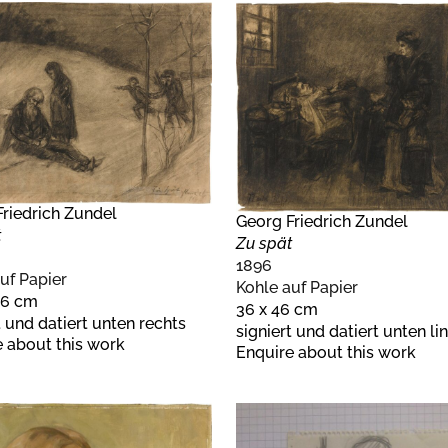
riedrich Zundel
Georg Friedrich Zundel
t
Zu spät
1896
uf Papier
Kohle auf Papier
56 cm
36 x 46 cm
t und datiert unten rechts
signiert und datiert unten li
 about this work
Enquire about this work