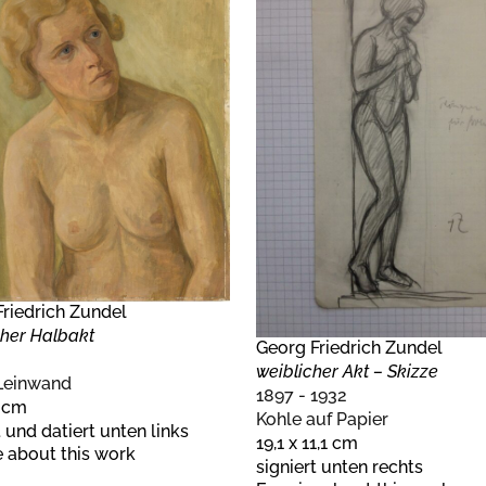
riedrich Zundel
cher Halbakt
Georg Friedrich Zundel
weiblicher Akt – Skizze
 Leinwand
1897 - 1932
4 cm
Kohle auf Papier
t und datiert unten links
19,1 x 11,1 cm
 about this work
signiert unten rechts