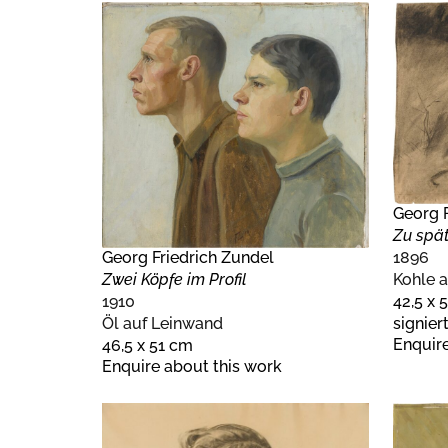
Georg F
Zu spä
Georg Friedrich Zundel
1896
Zwei Köpfe im Profil
Kohle a
1910
42,5 x 
Öl auf Leinwand
signier
Enquire
46,5 x 51 cm
Enquire about this work