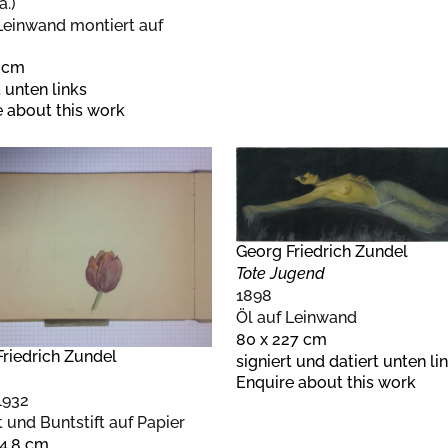
a.)
Leinwand montiert auf
2 cm
t unten links
 about this work
Georg Friedrich Zundel
Tote Jugend
1898
Öl auf Leinwand
80 x 227 cm
riedrich Zundel
signiert und datiert unten li
Enquire about this work
1932
ft und Buntstift auf Papier
24,8 cm