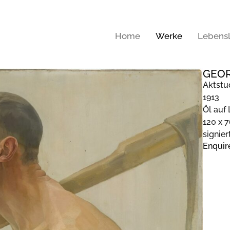
Home
Werke
Lebensl
GEOR
Aktstu
1913
Öl auf
120 x 
signier
Enquir