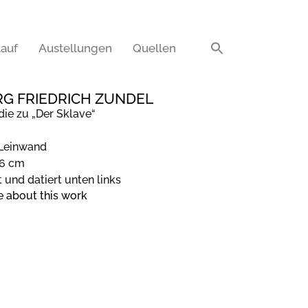
auf
Austellungen
Quellen
G FRIEDRICH ZUNDEL
die zu „Der Sklave“
 Leinwand
76 cm
t und datiert unten links
e about this work