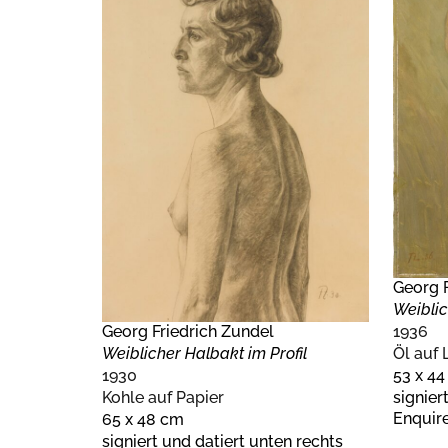
Georg F
Weibli
1936
Georg Friedrich Zundel
Öl auf
Weiblicher Halbakt im Profil
53 x 4
1930
signier
Kohle auf Papier
Enquire
65 x 48 cm
signiert und datiert unten rechts