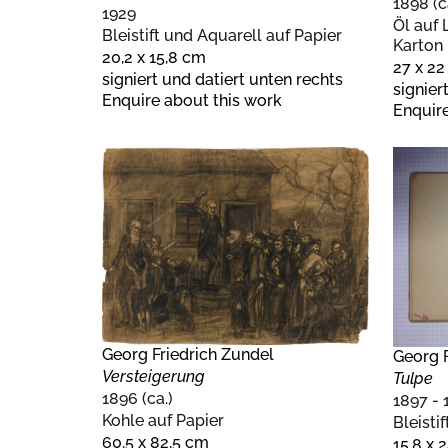
1898 (c
1929
Öl auf 
Bleistift und Aquarell auf Papier
Karton
20,2 x 15,8 cm
27 x 2
signiert und datiert unten rechts
signier
Enquire about this work
Enquire
Georg Friedrich Zundel
Georg F
Versteigerung
Tulpe
1896 (ca.)
1897 - 
Kohle auf Papier
Bleisti
60,5 x 82,5 cm
15,8 x 