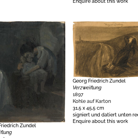
Enquire about this work
Georg Friedrich Zundel
Verzweiflung
1897
Kohle auf Karton
31,5 x 45,5 cm
signiert und datiert unten re
Enquire about this work
riedrich Zundel
flung